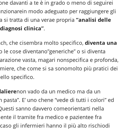
h
rsone davanti a te è in grado o meno di seguirei
i
 funzionarein modo adeguato per raggiungere gli
v
a si tratta di una verae propria
“analisi delle
i
diagnosi clinica”
.
ach, che cisembra molto specifico,
diventa una
o le cose diventano”generiche” o si diventa
arazione vasta, magari nonspecifica e profonda,
miere, che come si sa sonomolto più pratici dei
llo specifico.
aliere
non vado da un medico ma da un
 pasta”. E’ uno chene “vede di tutti i colori” ed
Questi sanno davvero comeorientarti nella
nte il tramite fra medico e pazientee fra
aso gli infermieri hanno il più alto rischiodi