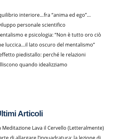
quilibrio interiore…fra “anima ed ego”…
viluppo personale scientifico
entalismo e psicologia: “Non è tutto oro ciò
he luccica…il lato oscuro del mentalismo”
effetto piedistallo: perché le relazioni
alliscono quando idealizziamo
ltimi Articoli
a Meditazione Lava il Cervello (Letteralmente)
arte di allargare l’inquadratura: la lezione di