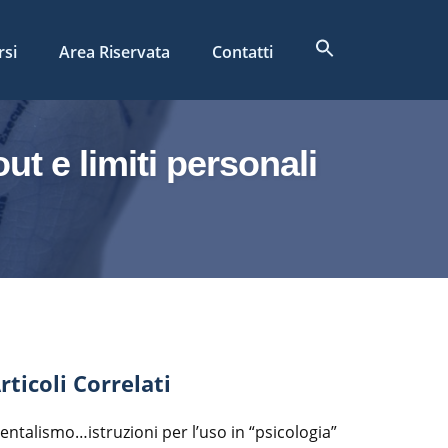
Search
rsi
Area Riservata
Contatti
for:
Search Button
ut e limiti personali
rticoli Correlati
entalismo…istruzioni per l’uso in “psicologia”