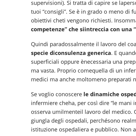
supervisioni). Si tratta di capire se lape
tuoi “consigli”. Se è in grado o meno di
obiettivi cheti vengono richiesti. Insomm
competenze” che si
intreccia con una “
Quindi paradossalmente il lavoro del co
specie di
consulenza generica
. E quand
superficiali oppure ènecessaria una prep
ma vasta. Proprio comequella di un infer
medici ma anche moltomeno preparati ne
Se voglio conoscere
le dinamiche osped
infermiere cheha, per così dire “le mani in
osserva umilmenteil lavoro del medico. 
giungla degli ospedali, perchésono realme
istituzione ospedaliera e pubblico. Non ac