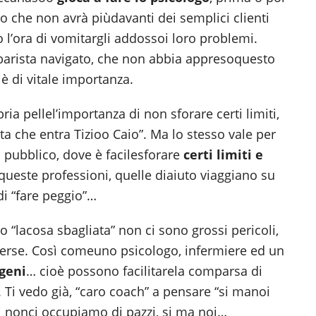
so che non avrà piùdavanti dei semplici clienti
l’ora di vomitargli addossoi loro problemi.
barista navigato, che non abbia appresoquesto
iè di vitale importanza.
ria pellel’importanza di non sforare certi limiti,
lta che entra Tizioo Caio”. Ma lo stesso vale per
 pubblico, dove è facilesforare
certi limiti e
 queste professioni, quelle diaiuto viaggiano su
di “fare peggio”…
o “lacosa sbagliata” non ci sono grossi pericoli,
verse. Così comeuno psicologo, infermiere ed un
ogeni
… cioè possono facilitarela comparsa di
 Ti vedo già, “caro coach” a pensare “si manoi
i nonci occupiamo di pazzi, si ma noi…