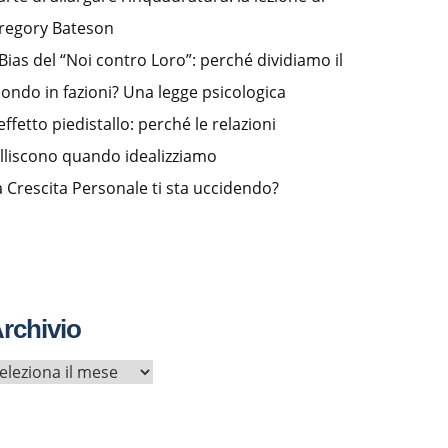
regory Bateson
l Bias del “Noi contro Loro”: perché dividiamo il
ondo in fazioni? Una legge psicologica
effetto piedistallo: perché le relazioni
alliscono quando idealizziamo
a Crescita Personale ti sta uccidendo?
rchivio