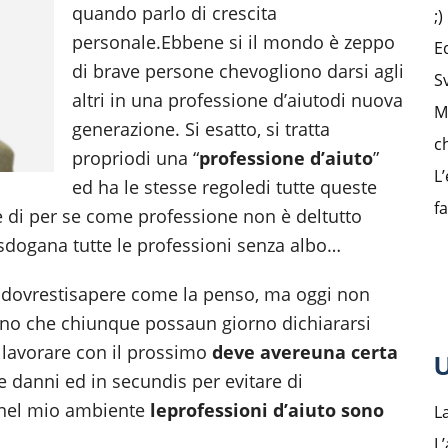
quando parlo di crescita
;)
personale.Ebbene si il mondo è zeppo
E
di brave persone chevogliono darsi agli
S
altri in una professione d’aiutodi nuova
M
generazione. Si esatto, si tratta
c
propriodi una “
professione d’aiuto
”
L’
ed ha le stesse regoledi tutte queste
f
he di per se come professione non è deltutto
esdogana tutte le professioni senza albo…
i dovrestisapere come la penso, ma oggi non
meno che chiunque possaun giorno dichiararsi
a lavorare con il prossimo
deve avere
una certa
U
re danni ed in secundis per evitare di
a nel mio ambiente
le
professioni d’aiuto sono
L
L’