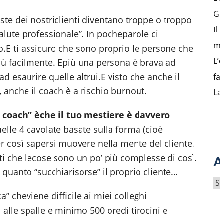
G
ste dei nostriclienti diventano troppe o troppo
I
salute professionale”. In pocheparole ci
m
o.E ti assicuro che sono proprio le persone che
L’
più facilmente. Epiù una persona è brava ad
ad esaurire quelle altrui.E visto che anche il
f
, anche il coach è a rischio burnout.
L
 coach” è
che il tuo mestiere è davvero
elle 4 cavolate basate sulla forma (cioè
ter così sapersi muovere nella mente del cliente.
rti che lecose sono un po’ più complesse di così.
A
quanto “succhiarisorse” il proprio cliente…
A
r
” cheviene difficile ai miei colleghi
c
lle spalle e minimo 500 oredi tirocini e