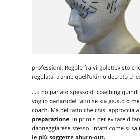
professioni. Regole fra virgolettevisto c
regolata, tranne quell’ultimo decreto ch
…ti ho parlato spesso di coaching quind
voglio parlartidel fatto se sia giusto o 
coach. Ma del fatto che chisi approccia 
preparazione
, in primis per evitare difa
danneggiarese stesso. Infatti come si s
le più soggette a
burn-out.