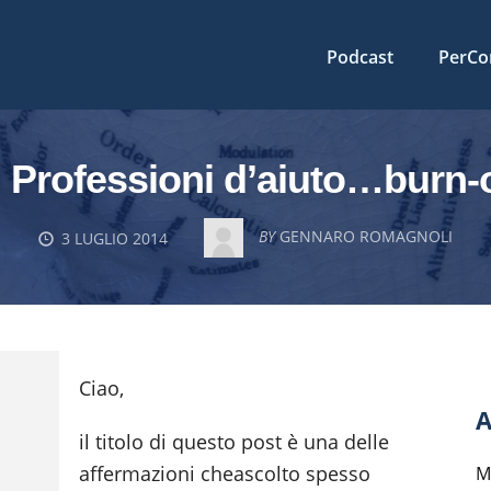
Podcast
PerCo
! Professioni d’aiuto…burn-o
BY
GENNARO ROMAGNOLI
3 LUGLIO 2014
Ciao,
A
il titolo di questo post è una delle
affermazioni cheascolto spesso
M