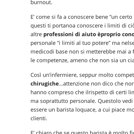
burnout.
E’ come si fa a conoscere bene “un cert
questi ti portanoa conoscere i limiti di ci
altre
professioni di aiuto è
proprio cono
personale “i limiti al tuo potere” ma nels
medicodi base non si metterebbe mai a f
le competenze, ameno che non sia un cia
Così un’infermiere, seppur molto compe
chirugiche
…attenzione non dico che non
hanno compreso che ilrispetto di certi lim
ma soprattutto personale. Questolo vedi
essere un barista loquace, a cui piace mo
clienti.
E’ chiaro che se questo barista è molto 