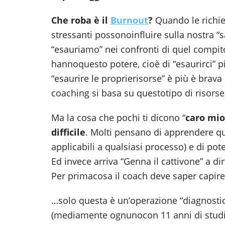
Che roba è il
Burnout
?
Quando le richie
stressanti possonoinfluire sulla nostra “
“esauriamo” nei confronti di quel compit
hannoquesto potere, cioè di “esaurirci” 
“esaurire le proprierisorse” è più è brava 
coaching si basa su questotipo di risorse
Ma la cosa che pochi ti dicono “
caro mio
difficile
. Molti pensano di apprendere qu
applicabili a qualsiasi processo) e di po
Ed invece arriva “Genna il cattivone” a di
Per primacosa il coach deve saper capire 
…solo questa è un’operazione “diagnostica
(mediamente ognunocon 11 anni di studi a