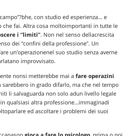
o campo”?bhe, con studio ed esperienza… e
ò che fai. Altra cosa moltoimportanti in tutte le
scere i “limiti”
. Non nel senso dellacrescita
enso dei “confini della professione”. Un
are un’operazionenel suo studio senza averne
rlatano improvvisato.
tente nonsi metterebbe mai a
fare operazini
 sarebbero in grado difarlo, ma che nel tempo
iti li salvaguarda non solo adun livello legale
 in qualsiasi altra professione…immaginadi
ltoparlare ed ascoltare i problemi dei suoi
ficcanasoo
gioca a fare lo psicologo
, prima o poi