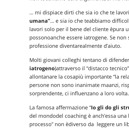
… mi dispiace dirti che sia io che te lav
umana”
… e sia io che teabbiamo diffico
lavori solo per il bene del cliente èpura 
possonoanche essere iatrogene. Se non s
professione diventarealmente d’aiuto.
Molti giovani colleghi tentano di difender
iatrogeno
)attraverso il “distacco tecnico
allontanare la cosapiù importante “la rela
persone non sono inanimate maanzi, ris
sorprendente, ci influenzano a loro volta.
La famosa affermazione “
Io gli do gli s
del mondodel coaching è anch’essa una bel
processo” non èdiverso da leggere un libr