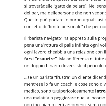
si troveràdelle “gatte da pelare”. Nel sen
del bar, ma dellepersone che non vedono 
Questo può portare in burnoutqualsiasi 
concetto di “limite personale” che per no
Il “barista navigato” ha appreso sulla prop
pena una”rottura di palle infinita ogni vo
ogni lavoro cheabbia una relazione con il
farsi “esaurire”
. Ma adifferenza di tutte
un doppio binario doveesiste il pericolo 
…se un barista “frustra” un cliente dicend
mentrese lo fa un coach le cose sono di
medico, sono tuttipericolosamente
iatr
una malattia o peggiorare quella incorso.
non tocchiamo certi argomenti, si ma no