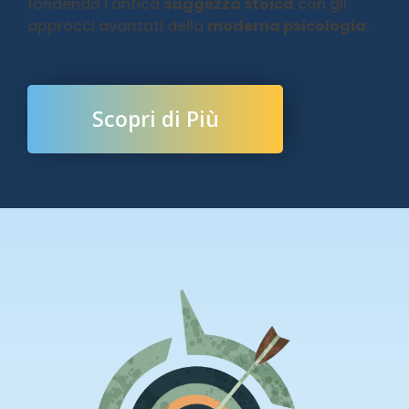
fondendo l'antica
saggezza stoica
con gli
approcci avanzati della
moderna psicologia
.
Scopri di Più