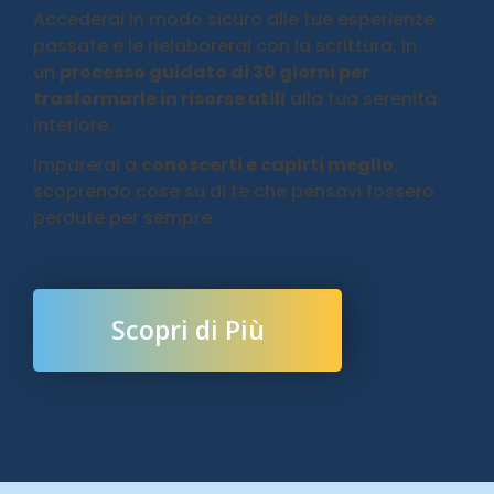
Accederai in modo sicuro alle tue esperienze
passate e le rielaborerai con la scrittura, in
un
processo guidato di 30 giorni per
trasformarle in risorse utili
alla tua serenità
interiore.
Imparerai a
conoscerti e capirti meglio
,
scoprendo cose su di te che pensavi fossero
perdute per sempre.
Scopri di Più