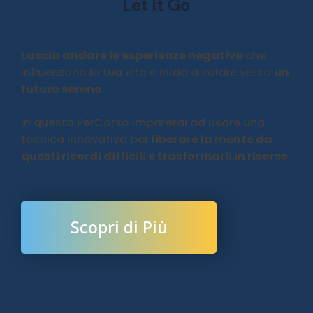
Let it Go
Lascia andare le esperienze negative
che
influenzano la tua vita e inizia a volare verso
un
futuro sereno
.
In questo PerCorso imparerai ad usare una
tecnica innovativa per
liberare la mente da
questi ricordi difficili e trasformarli in risorse
.
Scopri di Più