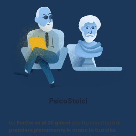
PsicoStoici
Un
PerCorso di 30 giorni
che ti permetterà di
prendere pienamente in mano la tua vita
,