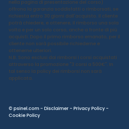
nella pagina di presentazione del corso)
offrono la garanzia soddisfatti o rimborsati, se
richiesta entro 30 giorni dall'acquisto. Il cliente
potrà chiedere, e ottenere, il rimborso una sola
volta e per un solo corso, anche a fronte di più
acquisti. Dopo il primo rimborso emanato, per il
cliente non sarà possibile richiederne e
ottenerne ulteriori.
N.B. Sono esclusi dai rimborsi i corsi acquistati
attraverso la promozione "3 corsi a 500€". In
tal senso la policy dei rimborsi non sarà
applicata.
© psinel.com -
Disclaimer
-
Privacy Policy
-
Cookie Policy