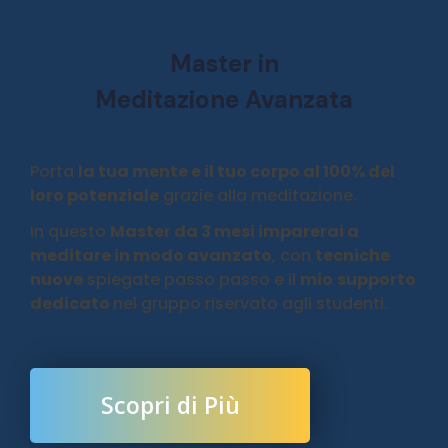
Master in
Meditazione Avanzata
Porta
la tua mente e il tuo corpo al 100% del
loro potenziale
grazie alla meditazione.
In questo
Master da 3 mesi imparerai a
meditare in modo avanzato
, con
tecniche
nuove
spiegate passo passo e il
mio
supporto
dedicato
nel gruppo riservato agli studenti.
Scopri di Più