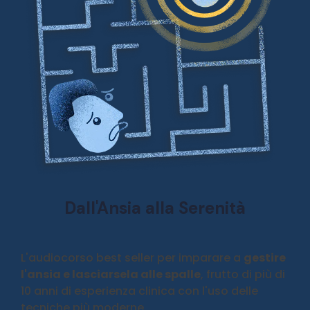
Dall'Ansia alla Serenità
L'audiocorso best seller per imparare a
gestire
l'ansia e lasciarsela alle spalle
, frutto di più di
10 anni di esperienza clinica con l'uso delle
tecniche più moderne.