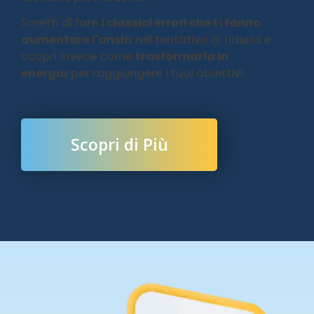
Smetti di fare
i classici errori che ti fanno
aumentare l'ansia
nel tentativo di ridurla e
scopri invece come
trasformarla in
energia
per raggiungere i tuoi obiettivi.
Scopri di Più