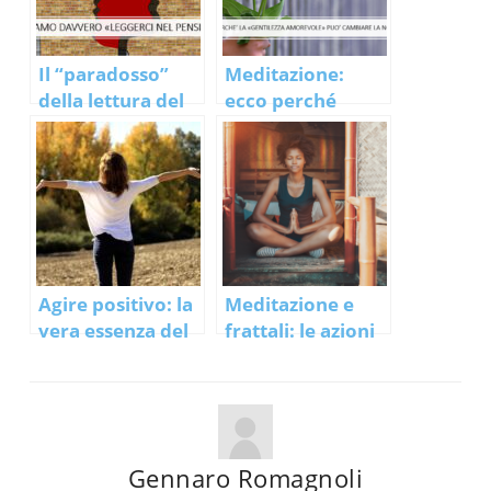
Il “paradosso”
Meditazione:
della lettura del
ecco perché
pensiero… “so
dovresti coltivare
davvero che cosa
la tua “gentilezza
pensi?”
amorevole”…
Agire positivo: la
Meditazione e
vera essenza del
frattali: le azioni
pensiero positivo
“elementari” che
contemporaneo
cambiano la
mente!
Gennaro Romagnoli