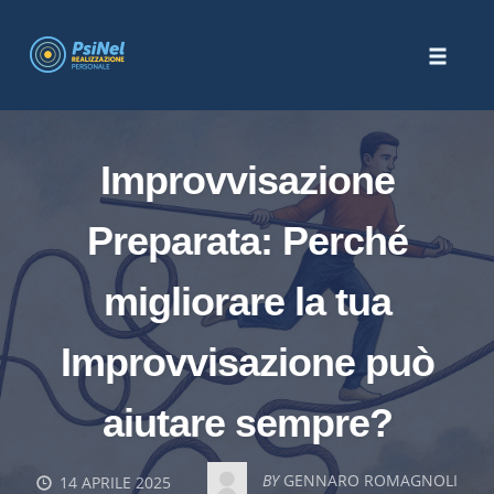
Skip
to
Toggle
content
naviga
Improvvisazione
Preparata: Perché
migliorare la tua
Improvvisazione può
aiutare sempre?
BY
GENNARO ROMAGNOLI
14 APRILE 2025