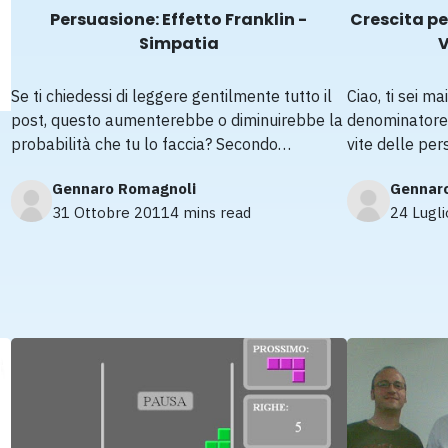
Persuasione: Effetto Franklin -
Crescita pe
Simpatia
V
Se ti chiedessi di leggere gentilmente tutto il
Ciao, ti sei ma
post, questo aumenterebbe o diminuirebbe la
denominatore 
probabilità che tu lo faccia? Secondo…
vite delle pe
Gennaro Romagnoli
Gennar
31 Ottobre 2011
4 mins read
24 Lugl