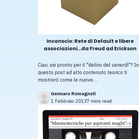
Inconscio: Rete di Default e libere
associazioni...da Freud ad Erickson
Ciao, sei pronto per il "delirio del venerdì"? In
questo post ad alto contenuto teorico ti
mostrerò come le nuove…
Gennaro Romagnoli
1 Febbraio 2013
7 mins read