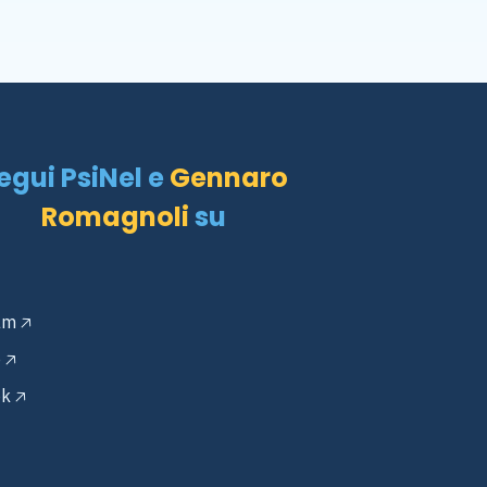
egui PsiNel e
Gennaro
Romagnoli
su
am
🡥
e
🡥
ok
🡥