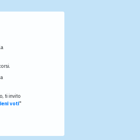
la
orsi.
ia
 ti invito
ieni voti
"