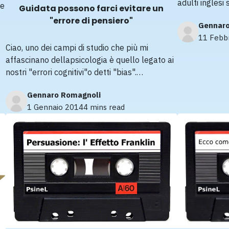
adulti inglesi
be
Guidata possono farci evitare un
"errore di pensiero"
Gennaro
11 Febb
Ciao, uno dei campi di studio che più mi
affascinano dellapsicologia è quello legato ai
nostri "errori cognitivi"o detti "bias".…
Gennaro Romagnoli
1 Gennaio 2014
4 mins read