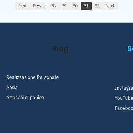
First
Prev
…
78
79
80
81
82
Next
Blog
S
Realizzazione Personale
Ansia
Instagr
Attacchi di panico
YouTub
Facebo