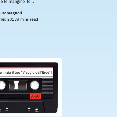
 se le mangino. Io…
 Romagnoli
raio 2013
8 mins read