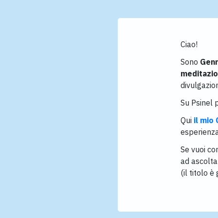
Ciao!
Sono
Genn
meditazi
divulgazio
Su Psinel p
Qui
il mio
esperienza
Se vuoi co
ad ascolta
(il titolo 