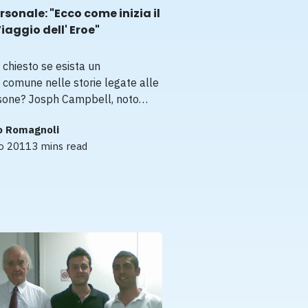
rsonale: "Ecco come inizia il
iaggio dell' Eroe"
i chiesto se esista un
comune nelle storie legate alle
rsone? Josph Campbell, noto…
o Romagnoli
io 2011
3 mins read