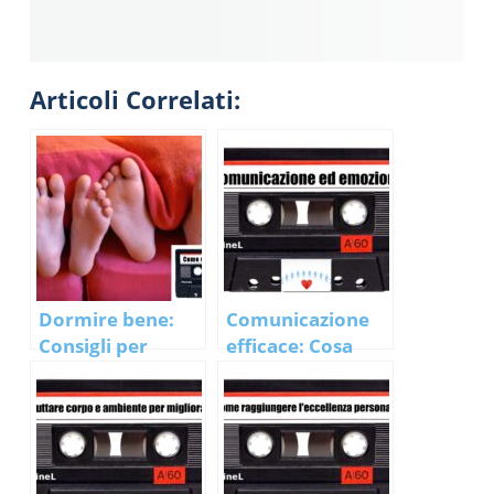
Articoli Correlati:
Dormire bene:
Comunicazione
Consigli per
efficace: Cosa
vincere l’insonnia
hanno in comune
lo speed date e le
relazioni
armoniose?