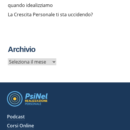
quando idealizziamo
La Crescita Personale ti sta uccidendo?
Archivio
A
r
c
h
i
v
i
Podcast
Corsi Online