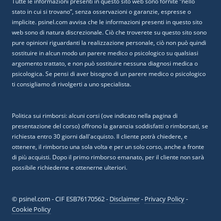
Tutte le informazioni presenti in questo sito web sono fornite “nello
stato in cui si trovano”, senza osservazioni o garanzie, espresse o
implicite. psinel.com avvisa che le informazioni presenti in questo sito
web sono di natura discrezionale. Ciò che troverete su questo sito sono
pure opinioni riguardanti la realizzazione personale, ciò non può quindi
sostituire in alcun modo un parere medico o psicologico su qualsiasi
argomento trattato, e non può sostituire nessuna diagnosi medica o
psicologica. Se pensi di aver bisogno di un parere medico o psicologico
ti consigliamo di rivolgerti a uno specialista.
Politica sui rimborsi: alcuni corsi (ove indicato nella pagina di
presentazione del corso) offrono la garanzia soddisfatti o rimborsati, se
richiesta entro 30 giorni dall'acquisto. Il cliente potrà chiedere, e
ottenere, il rimborso una sola volta e per un solo corso, anche a fronte
di più acquisti. Dopo il primo rimborso emanato, per il cliente non sarà
possibile richiederne e ottenerne ulteriori.
© psinel.com - CIF ESB76170562 -
Disclaimer
-
Privacy Policy
-
Cookie Policy