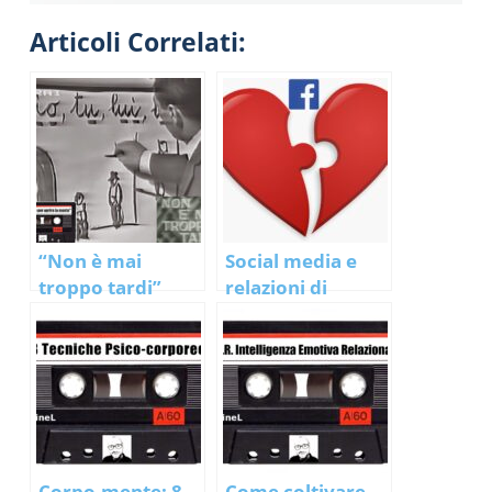
Articoli Correlati:
“Non è mai
Social media e
troppo tardi”
relazioni di
coppia…da
facebook in poi
tutto è cambiato
;)
Corpo-mente: 8
Come coltivare