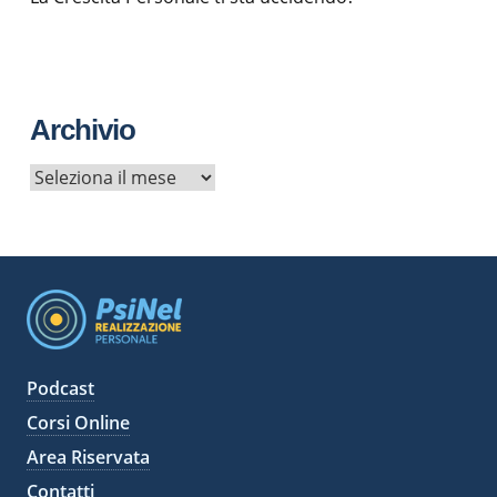
Archivio
A
r
c
h
i
v
i
Podcast
Corsi Online
Area Riservata
Contatti