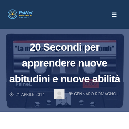
Skip
to
Toggle
content
naviga
20 Secondi per
apprendere nuove
abitudini e nuove abilità
BY
GENNARO ROMAGNOLI
21 APRILE 2014