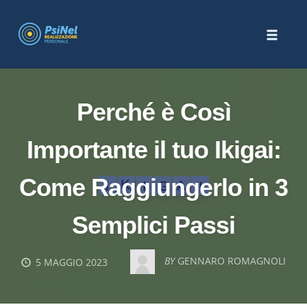
Skip
to
Toggle
content
naviga
Perché è Così
Importante il tuo Ikigai:
Come Raggiungerlo in 3
Semplici Passi
BY
GENNARO ROMAGNOLI
5 MAGGIO 2023