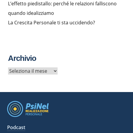
L’effetto piedistallo: perché le relazioni falliscono
quando idealizziamo
La Crescita Personale ti sta uccidendo?
Archivio
A
r
c
h
i
v
i
Podcast