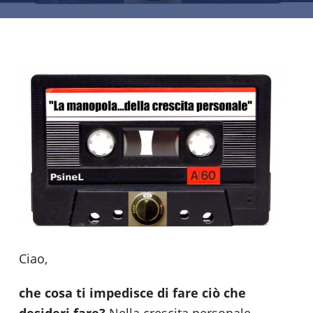
Ciao,
che cosa ti impedisce di fare ciò che
desideri
fare?
Nella crescita personale