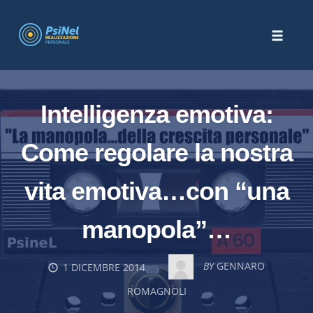
Skip
to
Toggle
content
naviga
Intelligenza emotiva:
Come regolare la nostra
vita emotiva…con “una
manopola”…
BY
GENNARO
1 DICEMBRE 2014
ROMAGNOLI