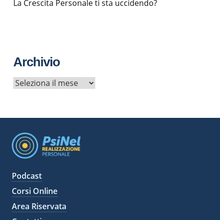
La Crescita Personale ti sta uccidendo?
Archivio
A
r
c
h
i
v
i
Podcast
Corsi Online
Area Riservata