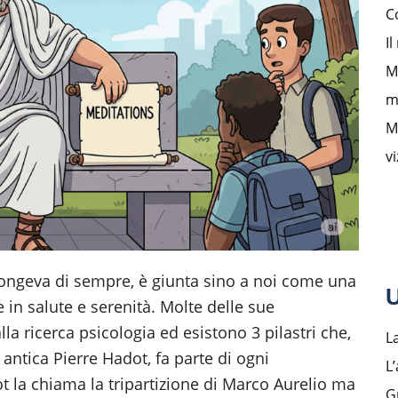
C
Il
M
m
M
v
 longeva di sempre, è giunta sino a noi come una
U
e in salute e serenità. Molte delle sue
lla ricerca psicologia ed esistono 3 pilastri che,
L
 antica Pierre Hadot, fa parte di ogni
L’
t la chiama la tripartizione di Marco Aurelio ma
G