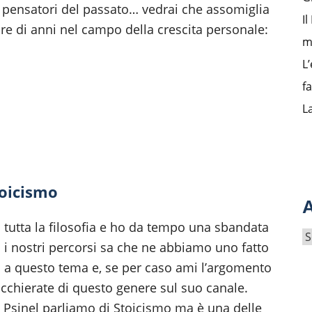
i pensatori del passato… vedrai che assomiglia
I
are di anni nel campo della crescita personale:
m
L’
f
L
oicismo
A
tutta la filosofia e ho da tempo una sbandata
A
 i nostri percorsi sa che ne abbiamo uno fatto
r
 a questo tema e, se per caso ami l’argomento
c
iacchierate di questo genere sul suo canale.
h
 Psinel parliamo di Stoicismo ma è una delle
i