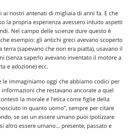
ai nostri antenati di migliaia di anni fa. E che
rso la propria esperienza avessero intuito aspetti
ndi. Nel campo delle scienze dure questo è
lche esempio: gli antichi greci avevano scoperto
la terra (sapevano che non era piatta), usavano il
i (senza saperlo avevano inventato il motore a
ta e adozione) ecc.
 le immaginiamo oggi che abbiamo codici per
 e informazioni che restavano ancorate a quel
contesti la morale e l’etica come figlie della
onosciuto in quanto uomo”, sempre per citare
fondo, se sei un essere umano puoi ipotizzare
iasi altro essere umano… presente, passato e