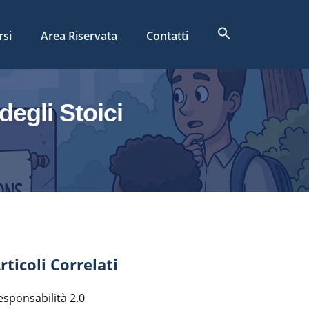
Search
rsi
Area Riservata
Contatti
for:
Search Button
degli Stoici
rticoli Correlati
esponsabilità 2.0