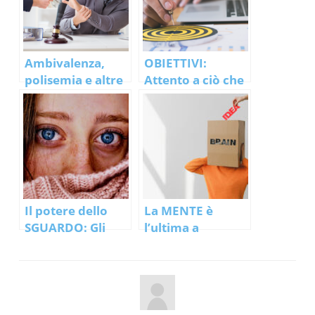
Ambivalenza,
OBIETTIVI:
polisemia e altre
Attento a ciò che
cose bizzarre
desideri perché
della nostra
può cambiarti
mente!
profondamente!
Il potere dello
La MENTE è
SGUARDO: Gli
l’ultima a
occhi sono
sapere… per
davvero lo
fortuna!
specchio
dell’anima?