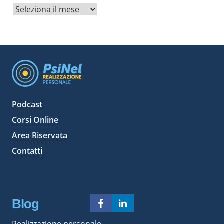
A
r
c
h
i
v
i
Podcast
Corsi Online
Area Riservata
Contatti
Blog
Realizzazione personale