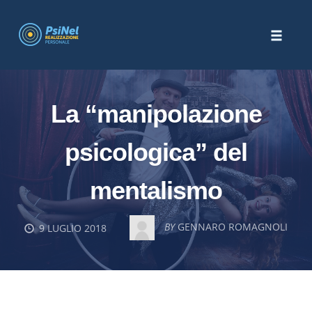
Skip
to
Toggle
content
naviga
La “manipolazione
psicologica” del
mentalismo
BY
GENNARO ROMAGNOLI
9 LUGLIO 2018