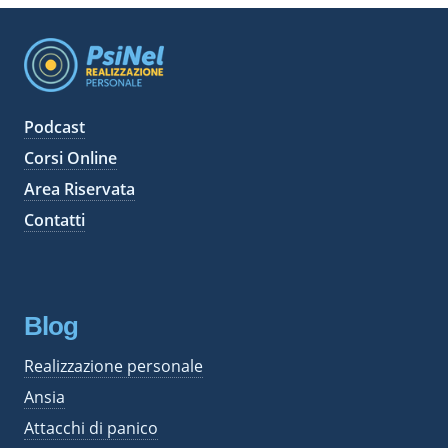
h
i
v
i
Podcast
Corsi Online
Area Riservata
Contatti
Blog
Realizzazione personale
Ansia
Attacchi di panico