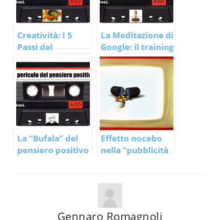
Creatività: I 5
La Meditazione di
Passi del
Google: il training
processo creativo
“cerca dentro te
stesso” di Chad-
Meng Tan
La “Bufala” del
Effetto nocebo
pensiero positivo
nella “pubblicità
farmaceutica”
Gennaro Romagnoli