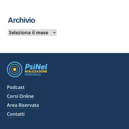
Archivio
A
r
c
h
i
v
i
Podcast
Corsi Online
Area Riservata
Contatti