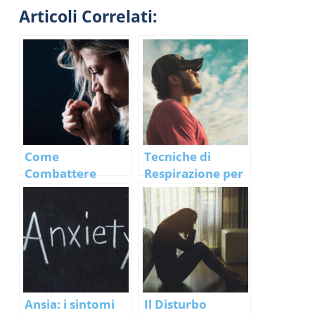
Articoli Correlati:
Come
Tecniche di
Combattere
Respirazione per
l’Ansia: 3
Ansia e Stress…
Tecniche Pratiche
funzionano
(e gli errori da
davvero?
NON fare)
Ansia: i sintomi
Il Disturbo