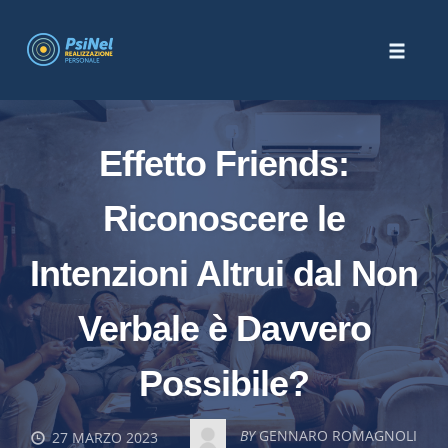
Skip
to
Toggle
content
naviga
Effetto Friends:
Riconoscere le
Intenzioni Altrui dal Non
Verbale è Davvero
Possibile?
BY
GENNARO ROMAGNOLI
27 MARZO 2023