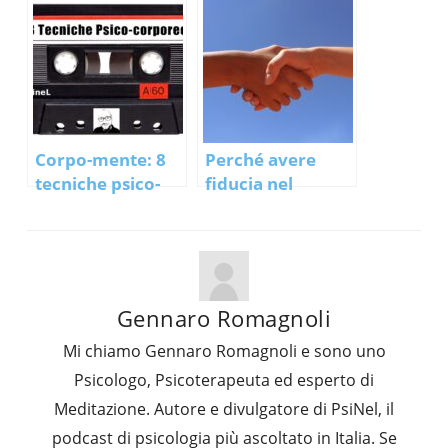
facebook in poi
tutto è cambiato
;)
Corpo-mente: 8
Perché avere
tecniche psico-
fiducia nel
corporee per
prossimo
migliorare le
conviene?
performance
Gennaro Romagnoli
Mi chiamo Gennaro Romagnoli e sono uno
Psicologo, Psicoterapeuta ed esperto di
Meditazione. Autore e divulgatore di PsiNel, il
podcast di psicologia più ascoltato in Italia. Se