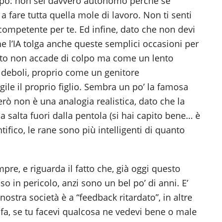
colpo: non sei davvero autonomo perché se
 a fare tutta quella mole di lavoro. Non ti senti
ompetente per te. Ed infine, dato che non devi
e l’IA tolga anche queste semplici occasioni per
uesto non accade di colpo ma come un lento
 deboli, proprio come un genitore
ile il proprio figlio. Sembra un po’ la famosa
erò non è una analogia realistica, dato che la
a salta fuori dalla pentola (si hai capito bene… è
ifico, le rane sono più intelligenti di quanto
re, e riguarda il fatto che, già oggi questo
in pericolo, anzi sono un bel po’ di anni. E’
nostra società è a “feedback ritardato”, in altre
fa, se tu facevi qualcosa ne vedevi bene o male