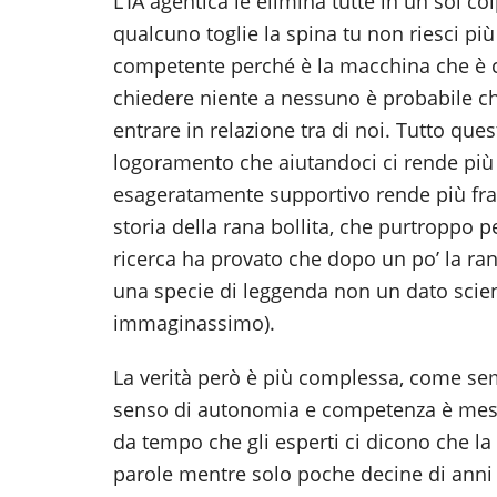
L’IA agentica le elimina tutte in un sol 
qualcuno toglie la spina tu non riesci più
competente perché è la macchina che è c
chiedere niente a nessuno è probabile ch
entrare in relazione tra di noi. Tutto q
logoramento che aiutandoci ci rende più
esageratamente supportivo rende più frag
storia della rana bollita, che purtroppo p
ricerca ha provato che dopo un po’ la ran
una specie di leggenda non un dato scient
immaginassimo).
La verità però è più complessa, come semp
senso di autonomia e competenza è messo 
da tempo che gli esperti ci dicono che la 
parole mentre solo poche decine di anni 