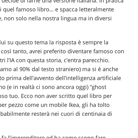
 decide di farne una versione italiana. In pratica
di quel famoso libro… e spacca letteralmente
e, non solo nella nostra lingua ma in diversi
 lui su questo tema la risposta è sempre la
così tanto, avrei preferito diventare famoso con
tri l’IA con questa storia, c’entra parecchio.
iamo al 90% dal testo straniero) ma si è anche
to prima dell’avvento dell’intelligenza artificiale
 (e in realtà ci sono ancora oggi) “ghost
poso tuo. Ecco non aver scritto quel libro per
er pezzo come un mobile Ikea, gli ha tolto
babilmente resterà nei cuori di centinaia di
 fa l’imprenditore ed ha come scopo fare