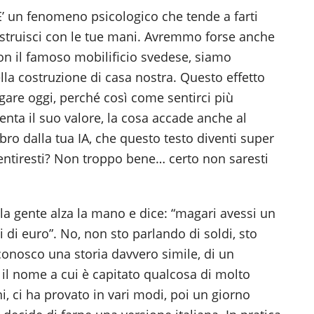
r
 E’ un fenomeno psicologico che tende a farti
c
struisci con le tue mani. Avremmo forse anche
h
con il famoso mobilificio svedese, siamo
i
nella costruzione di casa nostra. Questo effetto
v
egare oggi, perché così come sentirci più
i
nta il suo valore, la cosa accade anche al
ibro dalla tua IA, che questo testo diventi super
entiresti? Non troppo bene… certo non saresti
a gente alza la mano e dice: “magari avessi un
i di euro”. No, non sto parlando di soldi, sto
conosco una storia davvero simile, di un
il nome a cui è capitato qualcosa di molto
i, ci ha provato in vari modi, poi un giorno