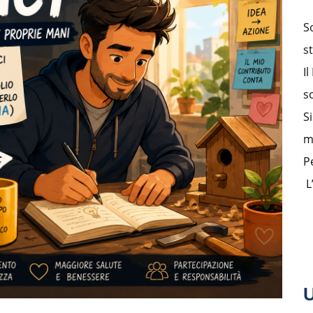
S
st
I
s
S
m
P
L
U