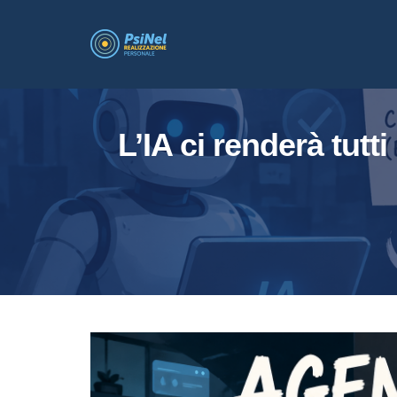
Skip
to
content
L’IA ci renderà tut