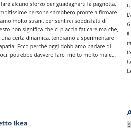
fare alcuno sforzo per guadagnarti la pagnotta,
L
moltissime persone sarebbero pronte a firmare
L’
o molto strani, per sentirci soddisfatti di
G
o non significa che ci piaccia faticare ma che,
I
in una certa dinamica, tendiamo a sperimentare
m
apatia. Ecco perché oggi dobbiamo parlare di
L’
ndoci, potrebbe davvero farci molto molto male…
f
L
A
etto Ikea
A