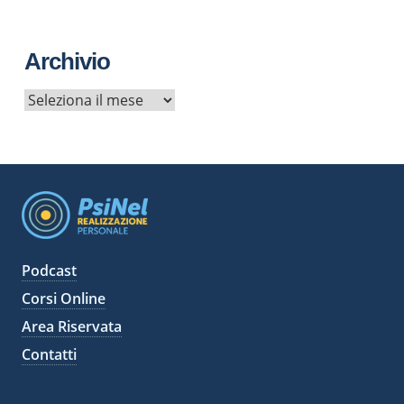
Archivio
A
r
c
h
i
v
i
Podcast
Corsi Online
Area Riservata
Contatti