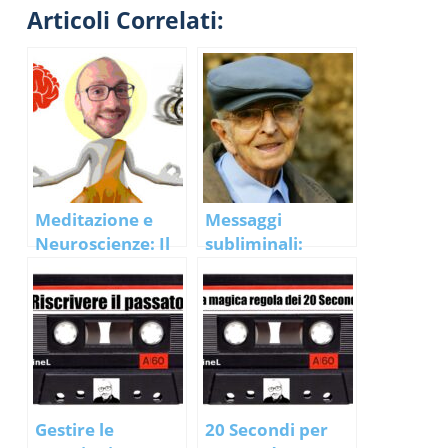
Articoli Correlati:
Meditazione e
Messaggi
Neuroscienze: Il
subliminali:
pensiero
Migliorano la
involontario…
salute degli
anziani…
Gestire le
20 Secondi per