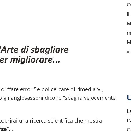
C
Il
M
m
M
v
di “fare errori” e poi cercare di rimediarvi,
U
o gli anglosassoni dicono “sbaglia velocemente
L
coprirai una ricerca scientifica che mostra
L’
rse
“…
G