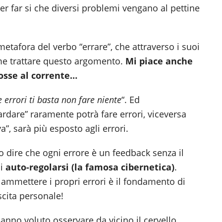
er far si che diversi problemi vengano al pettine
v
i
etafora del verbo “errare”, che attraverso i suoi
ome trattare questo argomento.
Mi piace anche
osse al corrente…
 errori ti basta non fare niente
“. Ed
ardare” raramente potrà fare errori, viceversa
a”, sarà più esposto agli errori.
 dire che ogni errore è un feedback senza il
di
auto-regolarsi (la famosa cibernetica)
.
e ammettere i propri errori è il fondamento di
scita personale!
hanno voluto osservare da vicino il cervello,