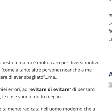
I
m
L’
f
L
questo tema mi è molto caro per diversi motivi.
he (come a tante altre persone) neanche a me
A
tere di aver sbagliato”…ma…
A
ei errori, ad “
evitare di evitare
” di pensarci,
r
e, le cose vanno molto meglio.
c
h
 è talmente radicata nell’uomo moderno che a
i