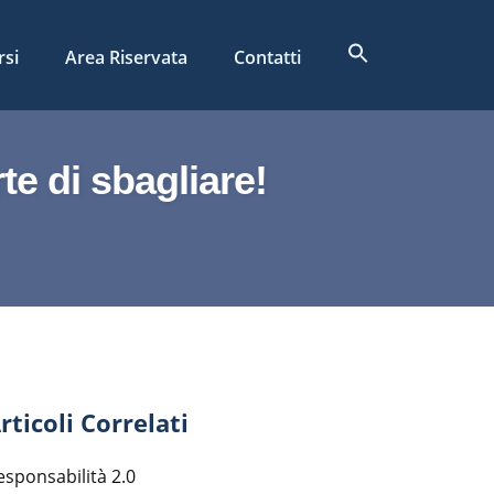
Search
rsi
Area Riservata
Contatti
for:
Search Button
te di sbagliare!
rticoli Correlati
esponsabilità 2.0