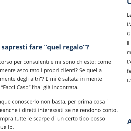
U
L
L’
G
I
e sapresti fare “quel regalo”?
m
orso per consulenti e mi sono chiesto: come
L’
mente ascoltato i propri clienti? Se quella
f
mente degli altri”? E mi è saltata in mente
L
 “Facci Caso” l’hai già incontrata.
unque conoscerlo non basta, per prima cosa i
anche i diretti interessati se ne rendono conto.
mpra tutte le scarpe di un certo tipo posso
A
uello.